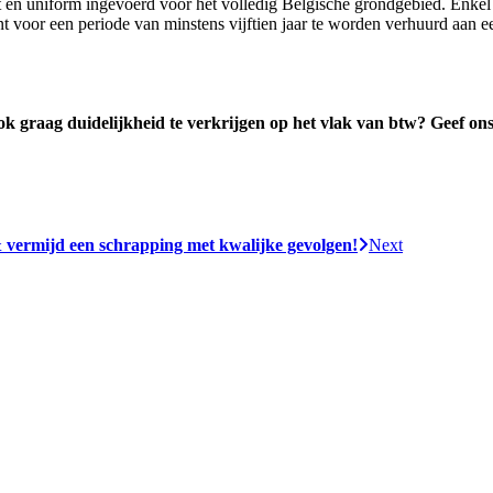
t en uniform ingevoerd voor het volledig Belgische grondgebied. Enke
 voor een periode van minstens vijftien jaar te worden verhuurd aan een
k graag duidelijkheid te verkrijgen op het vlak van btw? Geef ons
 vermijd een schrapping met kwalijke gevolgen!
Next