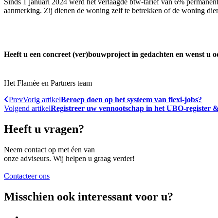
Sinds 1 januari 2024 werd het verlaagde btw-tarief van 6% permanen
aanmerking. Zij dienen de woning zelf te betrekken of de woning dient
Heeft u een concreet (ver)bouwproject in gedachten en wenst u oo
Het Flamée en Partners team
Prev
Vorig artikel
Beroep doen op het systeem van flexi-jobs?
Volgend artikel
Registreer uw vennootschap in het UBO-register &
Heeft u vragen?
Neem contact op met éen van
onze adviseurs. Wij helpen u graag verder!
Contacteer ons
Misschien ook interessant voor u?