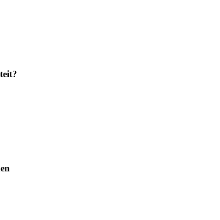
teit?
den