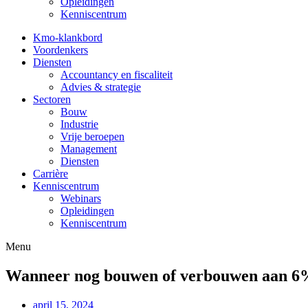
Opleidingen
Kenniscentrum
Kmo-klankbord
Voordenkers
Diensten
Accountancy en fiscaliteit
Advies & strategie
Sectoren
Bouw
Industrie
Vrije beroepen
Management
Diensten
Carrière
Kenniscentrum
Webinars
Opleidingen
Kenniscentrum
Menu
Wanneer nog bouwen of verbouwen aan 6
april 15, 2024