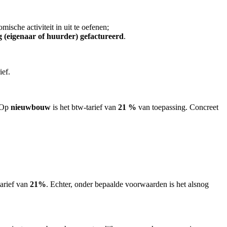
ische activiteit in uit te oefenen;
 (eigenaar of huurder) gefactureerd
.
ief.
. Op
nieuwbouw
is het btw-tarief van
21 %
van toepassing. Concreet
arief van
21%
. Echter, onder bepaalde voorwaarden is het alsnog