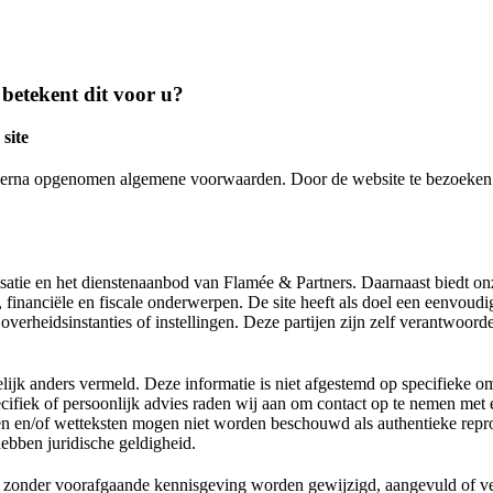
 betekent dit voor u?
site
ierna opgenomen algemene voorwaarden. Door de website te bezoeken 
atie en het dienstenaanbod van Flamée & Partners. Daarnaast biedt onz
 financiële en fiscale onderwerpen. De site heeft als doel een eenvoudi
verheidsinstanties of instellingen. Deze partijen zijn zelf verantwoorde
elijk anders vermeld. Deze informatie is niet afgestemd op specifieke 
ecifiek of persoonlijk advies raden wij aan om contact op te nemen met
en en/of wetteksten mogen niet worden beschouwd als authentieke repro
hebben juridische geldigheid.
t zonder voorafgaande kennisgeving worden gewijzigd, aangevuld of v