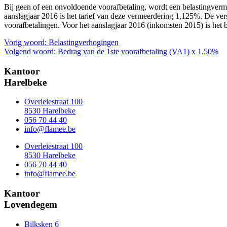
Bij geen of een onvoldoende voorafbetaling, wordt een belastingverm
aanslagjaar 2016 is het tarief van deze vermeerdering 1,125%. De ve
voorafbetalingen. Voor het aanslagjaar 2016 (inkomsten 2015) is het
Berichtnavigatie
Vorig woord:
Belastingverhogingen
Volgend woord:
Bedrag van de 1ste voorafbetaling (VA1) x 1,50%
Kantoor
Harelbeke
Overleiestraat 100
8530 Harelbeke
056 70 44 40
info@flamee.be
Overleiestraat 100
8530 Harelbeke
056 70 44 40
info@flamee.be
Kantoor
Lovendegem
Bilksken 6