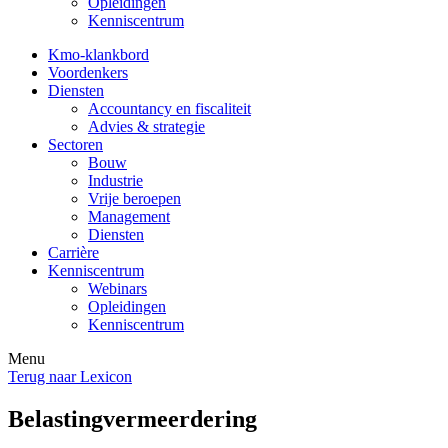
Opleidingen
Kenniscentrum
Kmo-klankbord
Voordenkers
Diensten
Accountancy en fiscaliteit
Advies & strategie
Sectoren
Bouw
Industrie
Vrije beroepen
Management
Diensten
Carrière
Kenniscentrum
Webinars
Opleidingen
Kenniscentrum
Menu
Terug naar Lexicon
Belastingvermeerdering